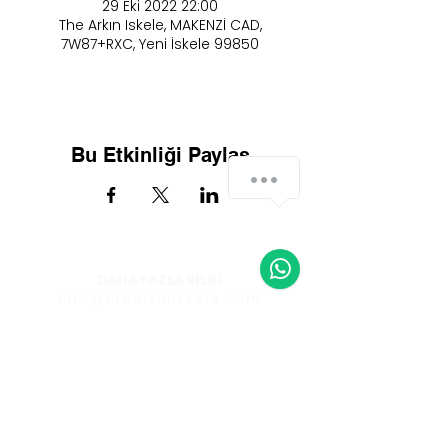
29 Eki 2022 22:00
The Arkın Iskele, MAKENZİ CAD,
7W87+RXC, Yeni İskele 99850
Bu Etkinliği Paylaş
DAHA FAZLA BİLGİ
info@thearkiniskele.com