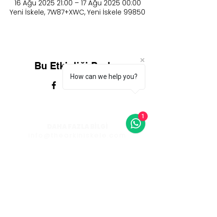
16 Ağu 2025 21:00 – 17 Ağu 2025 00:00
Yeni İskele, 7W87+XWC, Yeni İskele 99850
Bu Etkinliği Paylaş
How can we help you?
1
DAHA FAZLA BİLGİ
info@thearkiniskele.com