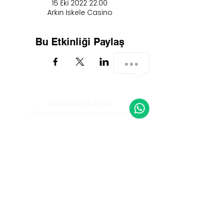
15 Eki 2022 22:00
Arkın Iskele Casino
Bu Etkinliği Paylaş
How can we help you?
1
DAHA FAZLA BİLGİ
info@thearkiniskele.com
Tüm hakları saklıdır.
Arkın Group 2022