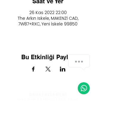
Saat ve Yer
26 Kas 2022 22:00
The Arkın Iskele, MAKENZİ CAD,
7W87+RXC, Yeni İskele 99850
Bu Etkinliği Paylaş
DAHA FAZLA BİLGİ
info@thearkiniskele.com