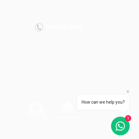
DAHA FAZLA BİLGİ
info@thearkiniskele.com
0392 632 2000
Tüm hakları saklıdır.
Arkın Group 2022
How can we help you?
1