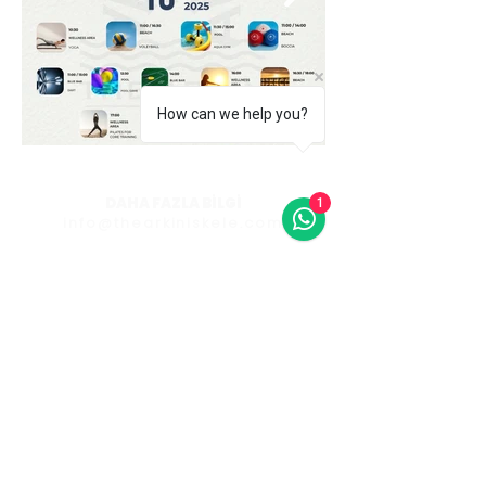
How can we help you?
DAHA FAZLA BİLGİ
1
info@thearkiniskele.com
Tüm hakları saklıdır.
Arkın Group 2022